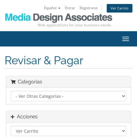
Español
Entrar
Registrarse
Ver Carrito
Alter
Nave
Revisar & Pagar
Categorías
Acciones