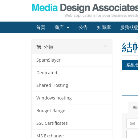
首頁
商店
公告
知識庫
服務狀
結
分類
SpamSlayer
產品/
Dedicated
Shared Hosting
Windows hosting
應
Budget Range
SSL Certificates
MS Exchange