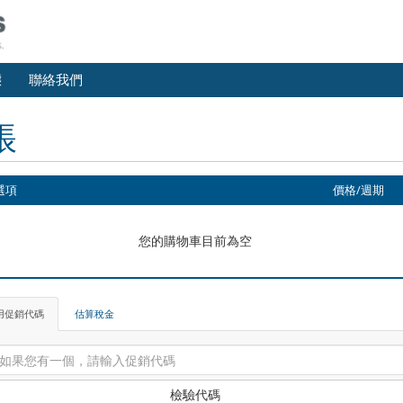
態
聯絡我們
帳
選項
價格/週期
您的購物車目前為空
用促銷代碼
估算稅金
檢驗代碼