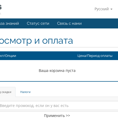
Русский
за знаний
Статус сети
Связь с нами
осмотр и оплата
кт/Опции
Цена/Период оплаты
Ваша корзина пуста
д скидки
Налоги
Применить >>