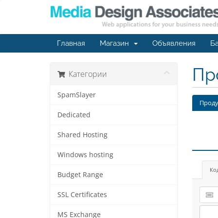
Главная
Магазин
Объявления
Ба
Пр
Категории
SpamSlayer
Проду
Dedicated
Shared Hosting
Windows hosting
Ко
Budget Range
SSL Certificates
MS Exchange