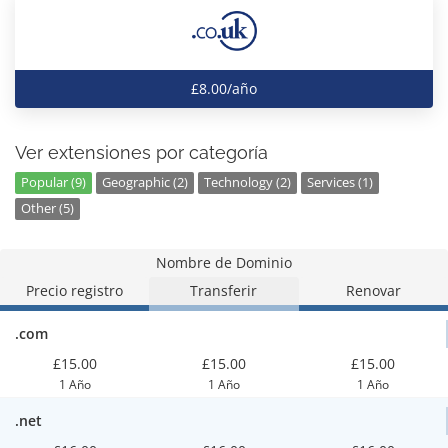
£8.00/año
Ver extensiones por categoría
Popular (9)
Geographic (2)
Technology (2)
Services (1)
Other (5)
Nombre de Dominio
Precio registro
Transferir
Renovar
.com
£15.00
£15.00
£15.00
1 Año
1 Año
1 Año
.net