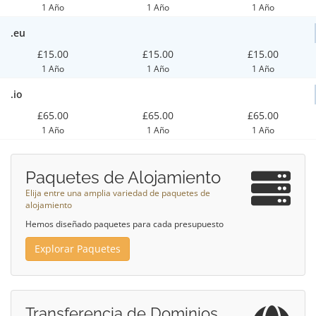
1 Año
1 Año
1 Año
.eu
£15.00
£15.00
£15.00
1 Año
1 Año
1 Año
.io
£65.00
£65.00
£65.00
1 Año
1 Año
1 Año
Paquetes de Alojamiento
Elija entre una amplia variedad de paquetes de
alojamiento
Hemos diseñado paquetes para cada presupuesto
Explorar Paquetes
Transferencia de Dominios