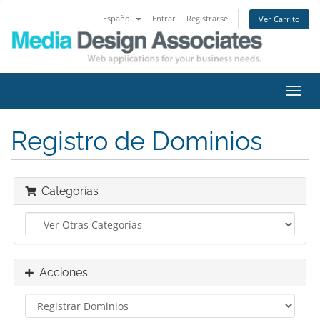
Español
Entrar
Registrarse
Ver Carrito
Alter
Nave
Registro de Dominios
Categorías
Acciones