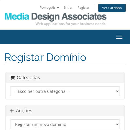
Português
Entrar
Registar
Ver Carrinho
Alter
nave
Registar Domínio
Categorias
Acções