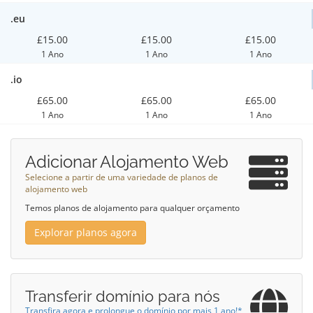
.eu
£15.00
£15.00
£15.00
1 Ano
1 Ano
1 Ano
.io
£65.00
£65.00
£65.00
1 Ano
1 Ano
1 Ano
Adicionar Alojamento Web
Selecione a partir de uma variedade de planos de
alojamento web
Temos planos de alojamento para qualquer orçamento
Explorar planos agora
Transferir domínio para nós
Transfira agora e prolongue o domínio por mais 1 ano!*