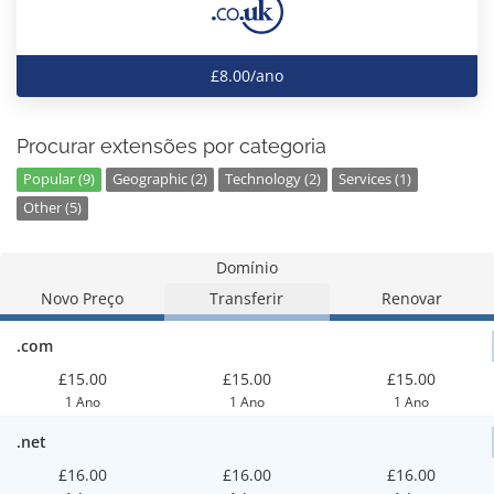
£8.00/ano
Procurar extensões por categoria
Popular (9)
Geographic (2)
Technology (2)
Services (1)
Other (5)
Domínio
Novo Preço
Transferir
Renovar
.com
£15.00
£15.00
£15.00
1 Ano
1 Ano
1 Ano
.net
£16.00
£16.00
£16.00