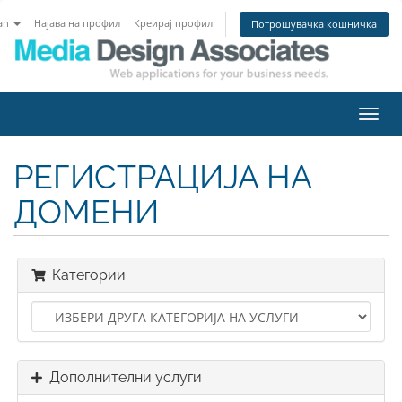
an
Најава на профил
Креирај профил
Потрошувачка кошничка
Вклу
ја
нави
РЕГИСТРАЦИЈА НА
ДОМЕНИ
Категории
Дополнителни услуги