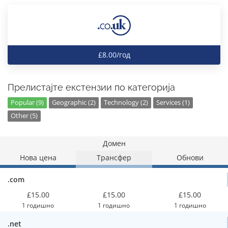
£8.00/год
Прелистајте екстензии по категорија
Popular (9)
Geographic (2)
Technology (2)
Services (1)
Other (5)
Домен
Нова цена
Трансфер
Обнови
.com
£15.00
£15.00
£15.00
1 годишно
1 годишно
1 годишно
.net