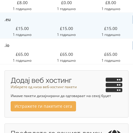
£8.00
£0.00
£8.00
1 годишно
1 годишно
1 годишно
.eu
£15.00
£15.00
£15.00
1 годишно
1 годишно
1 годишно
.io
£65.00
£65.00
£65.00
1 годишно
1 годишно
1 годишно
Додај веб хостинг
Изберете од низа веб-хостинг пакети
Имаме пакети дизајнирани да одговараат на секој буџет
Истражете ги пакетите сега