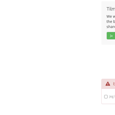
Tilm
We wo
the 
shar
Ja
be
Jeg