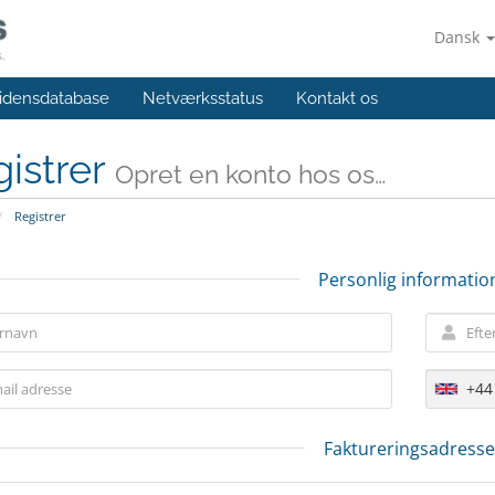
Dansk
idensdatabase
Netværksstatus
Kontakt os
istrer
Opret en konto hos os…
Registrer
Personlig informatio
+44
Faktureringsadresse