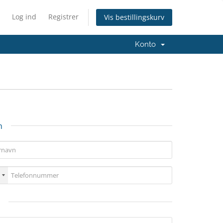
Log ind
Registrer
Vis bestillingskurv
Konto
n