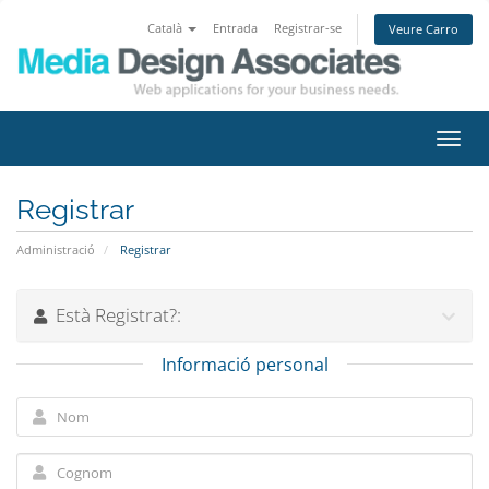
Català
Entrada
Registrar-se
Veure Carro
Canv
la
nave
Registrar
Administració
Registrar
Està Registrat?:
Informació personal