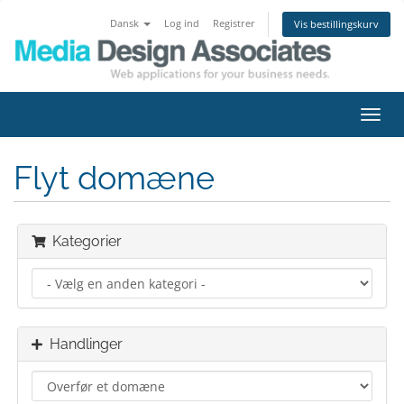
Dansk
Log ind
Registrer
Vis bestillingskurv
Skift
navig
Flyt domæne
Kategorier
Handlinger