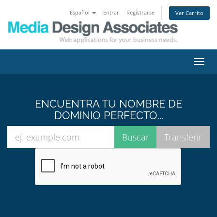
Español
Entrar
Registrarse
Ver Carrito
Alter
Nave
ENCUENTRA TU NOMBRE DE
DOMINIO PERFECTO...