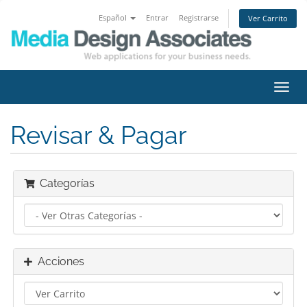
Español
Entrar
Registrarse
Ver Carrito
Alter
Nave
Revisar & Pagar
Categorías
Acciones