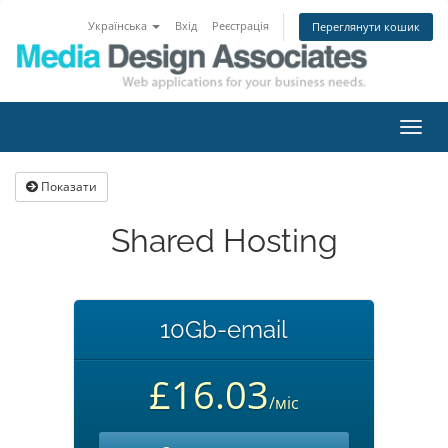
Українська
Вхід
Реєстрація
Переглянути кошик
Пере
наві
Показати
Shared Hosting
10Gb-email
£16.03
/міс