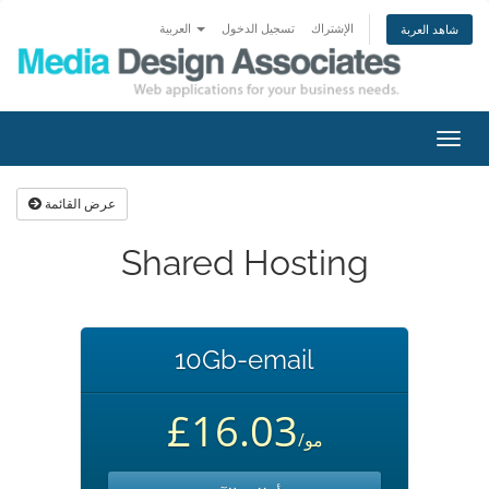
الإشتراك
تسجيل الدخول
العربية
شاهد العربة
تبديل
التنقل
عرض القائمة
Shared Hosting
10Gb-email
£16.03
/مو