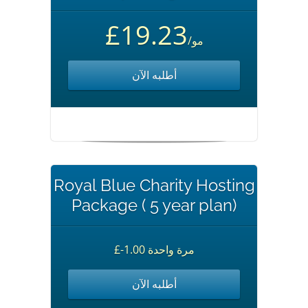
£19.23
/مو
أطلبه الآن
Royal Blue Charity Hosting
Package ( 5 year plan)
£-1.00 مرة واحدة
أطلبه الآن