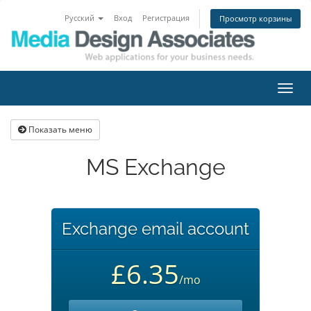
Русский
Вход
Регистрация
Просмотр корзины
Пере
нави
Показать меню
MS Exchange
Exchange email account
£6.35
/mo