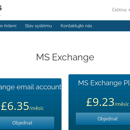
Čeština
e řešení
Stav systému
Kontaktujte nás
MS Exchange
MS Exchange Pl
ange email account
£9.23
£6.35
/měsíc
/měsíc
Objednat
Objednat