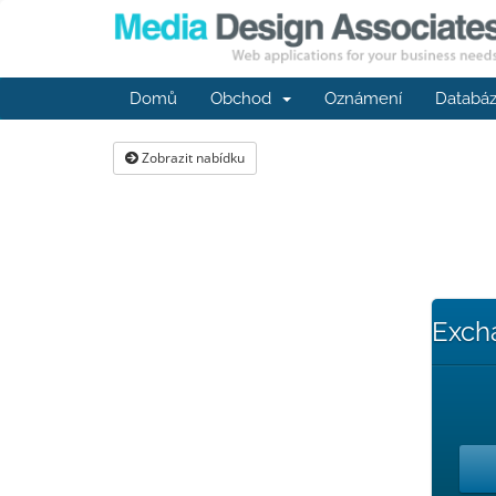
Domů
Obchod
Oznámení
Databáz
Zobrazit nabídku
Exch