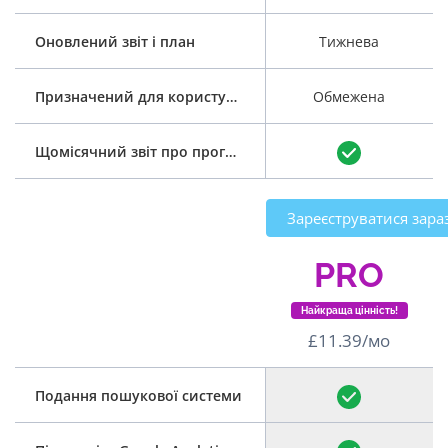
Оновлений звіт і план
Тижнева
Призначений для користувача план SEO
Обмежена
Щомісячний звіт про прогрес
Зареєструватися зара
PRO
Найкраща цінність!
£11.39/мо
Подання пошукової системи