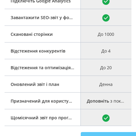
Підключіть Google Analytics
Завантажити SEO-звіт у форматі PDF
Скановані сторінки
До 1000
Відстеження конкурентів
До 4
Відстеження та оптимізація ключових слів
До 20
Оновлений звіт і план
Денна
Призначений для користувача план SEO
Доповніть
з покроковим керівництвом
Щомісячний звіт про прогрес