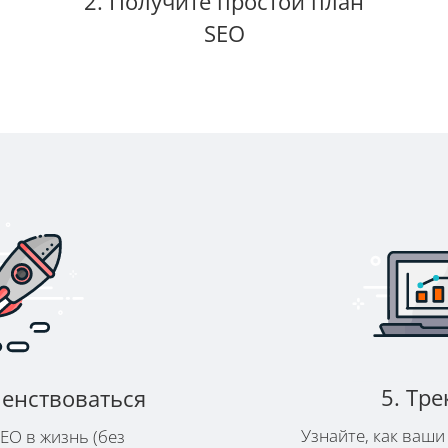
2. Получите простой план
SEO
5. Тр
шенствоваться
Узнайте, как ваш
EO в жизнь (без