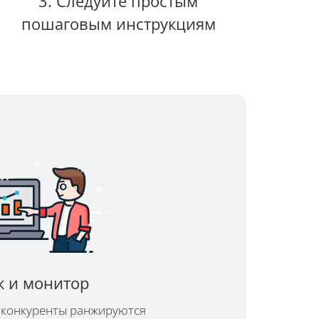
3. Следуйте простым
пошаговым инструкциям
ек и монитор
и конкуренты ранжируются