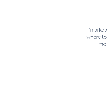
"market
where to s
mor