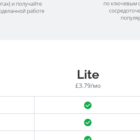
по ключевым с
тах) и получайте
сосредоточе
оделанной работе
популяр
Lite
£3.79/мо