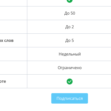
До 50
До 2
х слов
До 5
Недельный
Ограничено
оте
Подписаться