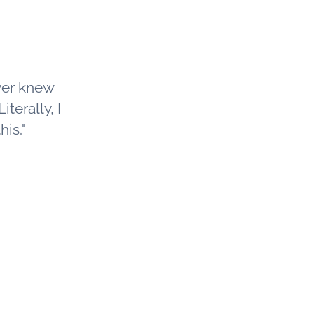
ver knew
iterally, I
is."