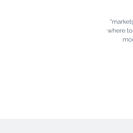
"market
where to s
mor