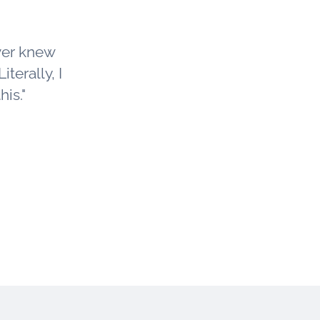
ver knew
iterally, I
is."