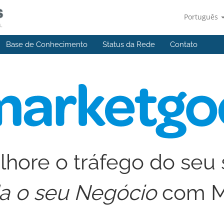
Português
Base de Conhecimento
Status da Rede
Contato
hore o tráfego do seu 
a o seu Negócio
com M