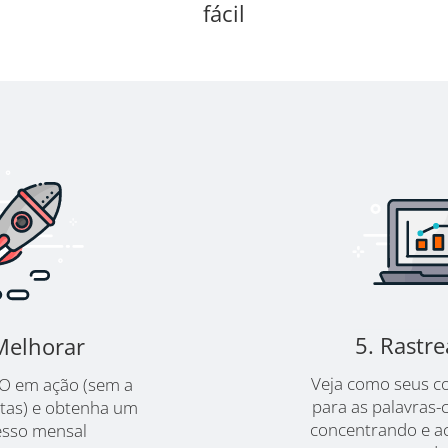
fácil
5. Rastr
Melhorar
Veja como seus co
EO em ação (sem a
para as palavras-
stas) e obtenha um
concentrando e a
esso mensal