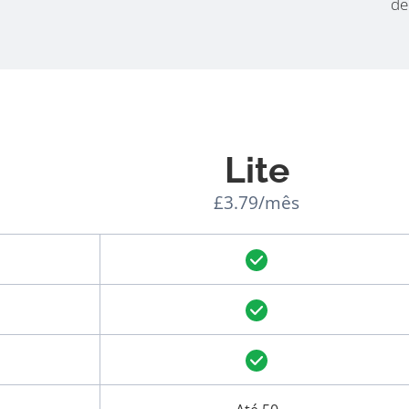
de
Lite
£3.79/mês