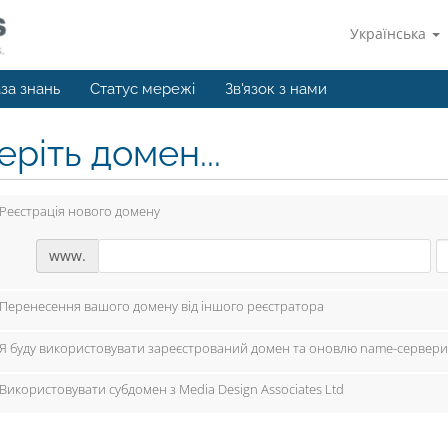
Українська
за знань
Статус мережі
Зв'язок з нами
ріть домен...
Реєстрація нового домену
www.
Перенесення вашого домену від іншого реєстратора
Я буду використовувати зареєстрований домен та оновлю name-сервери
Використовувати субдомен з Media Design Associates Ltd