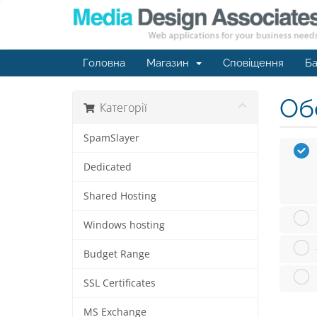
Головна
Магазин
Сповіщення
Ба
Обе
Категорії
SpamSlayer
Dedicated
Shared Hosting
Windows hosting
Budget Range
SSL Certificates
MS Exchange