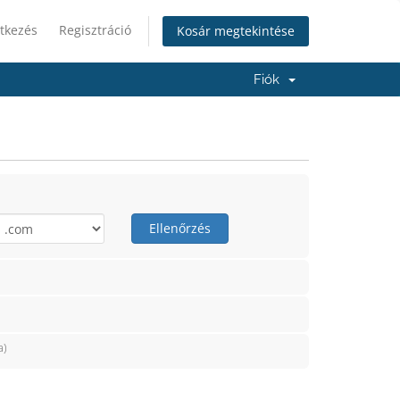
tkezés
Regisztráció
Kosár megtekintése
Fiók
Ellenőrzés
a)