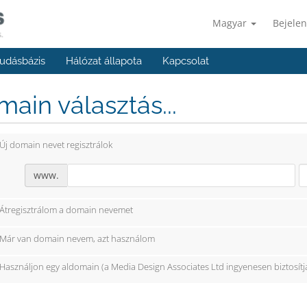
Magyar
Bejelen
udásbázis
Hálózat állapota
Kapcsolat
ain választás...
Új domain nevet regisztrálok
www.
Átregisztrálom a domain nevemet
Már van domain nevem, azt használom
Használjon egy aldomain (a Media Design Associates Ltd ingyenesen biztosítj