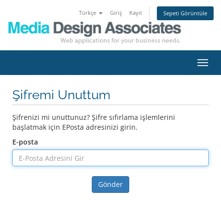
Türkçe
Giriş
Kayıt
Sepeti Görüntüle
Gezi
değiş
Şifremi Unuttum
Şifrenizi mi unuttunuz? Şifre sıfırlama işlemlerini
başlatmak için EPosta adresinizi girin.
E-posta
Gönder