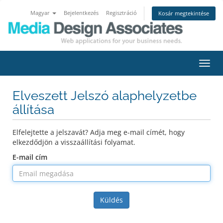
Magyar
Bejelentkezés
Regisztráció
Kosár megtekintése
Váltá
a
navig
Elveszett Jelszó alaphelyzetbe
állítása
Elfelejtette a jelszavát? Adja meg e-mail címét, hogy
elkezdődjön a visszaállítási folyamat.
E-mail cím
Küldés