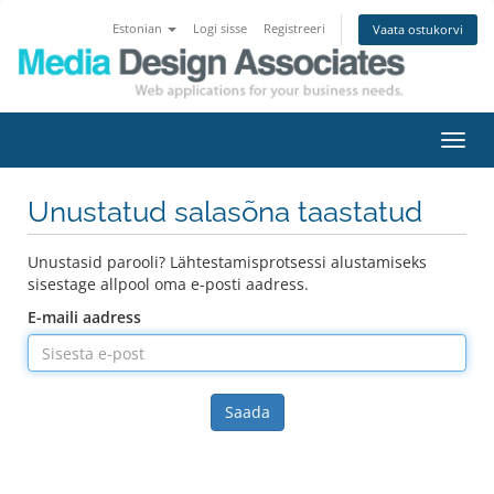
Estonian
Logi sisse
Registreeri
Vaata ostukorvi
Lülit
navig
Unustatud salasõna taastatud
Unustasid parooli? Lähtestamisprotsessi alustamiseks
sisestage allpool oma e-posti aadress.
E-maili aadress
Saada