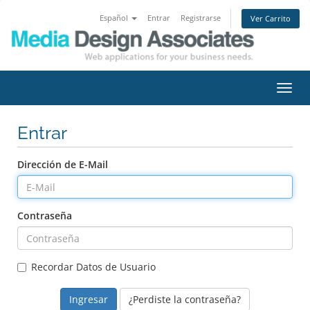
Español
Entrar
Registrarse
Ver Carrito
Alter
Nave
Entrar
Dirección de E-Mail
Contraseña
Recordar Datos de Usuario
¿Perdiste la contraseña?