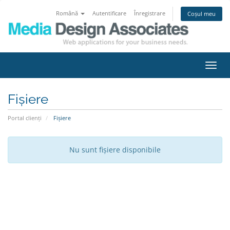
Română
Autentificare
Înregistrare
Coșul meu
Navi
Toggl
Fișiere
Portal clienți
Fișiere
Nu sunt fișiere disponibile