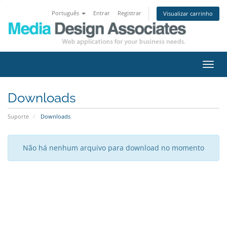
Português
Entrar
Registrar
Visualizar carrinho
Alter
nave
Downloads
Suporte
Downloads
Não há nenhum arquivo para download no momento