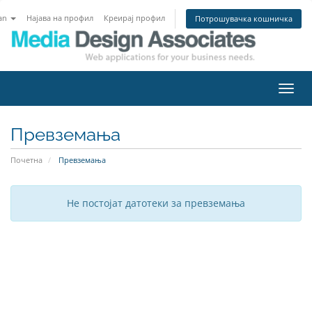
an
Најава на профил
Креирај профил
Потрошувачка кошничка
Вклу
ја
нави
Превземања
Почетна
Превземања
Не постојат датотеки за превземања