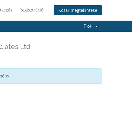
tkezés
Regisztráció
Kosár megtekintése
Fiók
ciates Ltd
emény