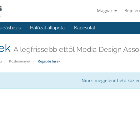
Magyar
Bejelen
udásbázis
Hálózat állapota
Kapcsolat
rek
A legfrissebb ettől Media Design Asso
u
Közlemények
Régebbi hírek
Nincs megjeleníthető közl