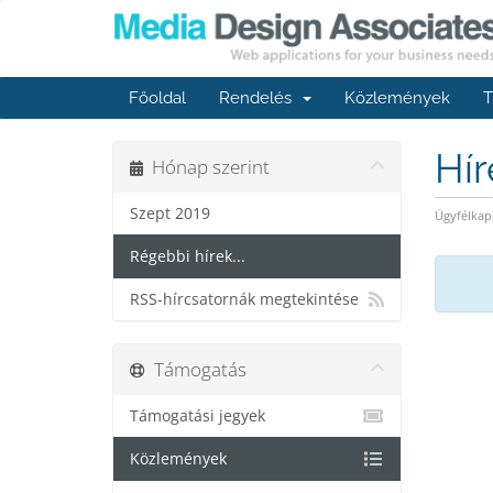
Főoldal
Rendelés
Közlemények
T
Hí
Hónap szerint
Szept 2019
Ügyfélkap
Régebbi hírek...
RSS-hírcsatornák megtekintése
Támogatás
Támogatási jegyek
Közlemények