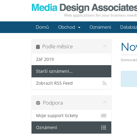
Domů
Obchod
Oznámení
Databáz
No
Podle měsíce
Zář 2019
Domovská 
Starší oznámení...
Zobrazit RSS Feed
Podpora
Moje support tickety
Oznámení