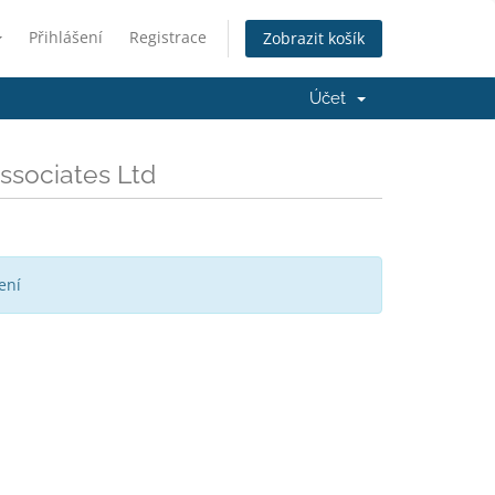
Přihlášení
Registrace
Zobrazit košík
Účet
ssociates Ltd
ení