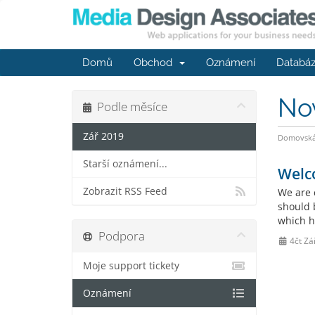
Domů
Obchod
Oznámení
Databáz
No
Podle měsíce
Zář 2019
Domovská 
Starší oznámení...
Welc
Zobrazit RSS Feed
We are 
should 
which h
Podpora
4čt Zá
Moje support tickety
Oznámení