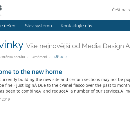
Čeština
e řešení
Stav systému
Kontaktujte nás
vinky
Vše nejnovější od Media Design A
stránka portálu
Oznámení
Zář 2019
ome to the new home
currently building the new site and certain sections may not be p
be fine - just loginÂ Due to the cPanel fiasco over the past to mo
as been to combineÂ and reduceÂ a number of our services,Â mak
ř 2019