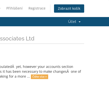
Přihlášení
Registrace
Zobrazit košík
Účet
ssociates Ltd
opulatedÂ yet, however your accounts section
nths it has been necessary to make changesÂ one of
ing for a more ...
Čtěte více »