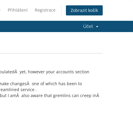
Přihlášení
Registrace
Zobrazit košík
Účet
opulatedÂ yet, however your accounts section
o make changesÂ one of which has been to
eamlined service .
but I amÂ also aware that gremlins can creep inÂ