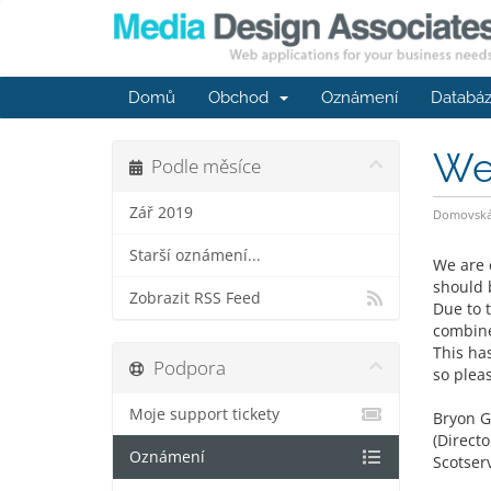
Domů
Obchod
Oznámení
Databáz
We
Podle měsíce
Zář 2019
Domovská 
Starší oznámení...
We are 
should b
Zobrazit RSS Feed
Due to 
combine
This ha
Podpora
so plea
Moje support tickety
Bryon G
(Directo
Oznámení
Scotserv