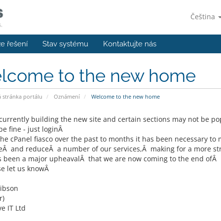
Čeština
e řešení
Stav systému
Kontaktujte nás
lcome to the new home
stránka portálu
Oznámení
Welcome to the new home
currently building the new site and certain sections may not be p
e fine - just loginÂ
the cPanel fiasco over the past to months it has been necessary t
Â and reduceÂ a number of our services,Â making for a more str
s been a major upheavalÂ that we are now coming to the end ofÂ 
se let us knowÂ
ibson
r)
e IT Ltd