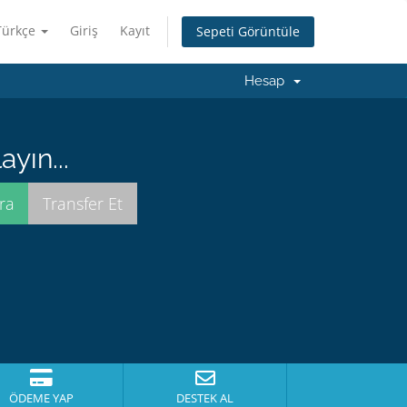
Türkçe
Giriş
Kayıt
Sepeti Görüntüle
Hesap
yın...
ÖDEME YAP
DESTEK AL