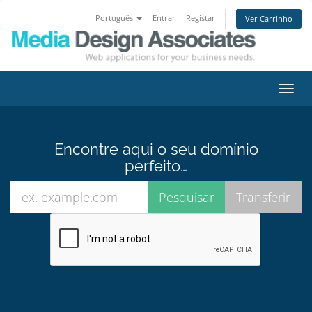
Português
Entrar
Registar
Ver Carrinho
Alter
nave
Encontre aqui o seu domínio
perfeito…