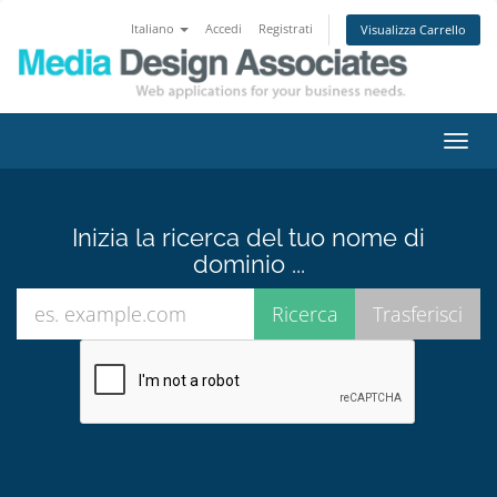
Italiano
Accedi
Registrati
Visualizza Carrello
Attiv
Navi
Inizia la ricerca del tuo nome di
dominio ...