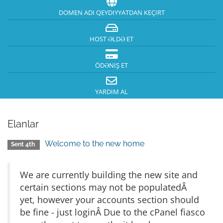
DOMEN ADI QEYDIYYATDAN KEÇIRT
HOST ƏLDƏ ET
ÖDƏNIŞ ET
YARDIM AL
Elanlar
Welcome to the new home
Sent 4th
We are currently building the new site and
certain sections may not be populatedÂ
yet, however your accounts section should
be fine - just loginÂ Due to the cPanel fiasco