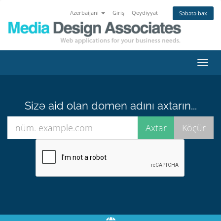
Azerbaijani
Giriş
Qeydiyyat
Səbətə bax
Naviq
keçid
Sizə aid olan domen adını axtarın...